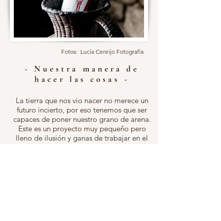
Fotos: Lucía Cereijo Fotografía
- Nuestra manera de
hacer las cosas -
La tierra que nos vio nacer no merece un
futuro incierto, por eso tenemos que ser
capaces de poner nuestro grano de arena.
Este es un proyecto muy pequeño pero
lleno de ilusión y ganas de trabajar en el
entorno que más nos gusta.
Es difícil hacer vino en estas tierras, pero
es bonito tener delante este reto y este
paisaje que anima a conservarlo.
Utilizamos abono orgánico, sin herbicidas
ni pesticidas.
Cuando los racimos ya son grandes,
dejamos la desbrozadora y limpiamos