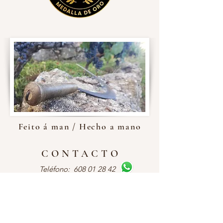
Feito á man / Hecho a mano
CONTACTO
Teléfono:
608 01 28 42
Email:
antoniodonicho@gmail.com
Posiblemente a adega máis pequena da Ribeira
Sacra e do mundo!