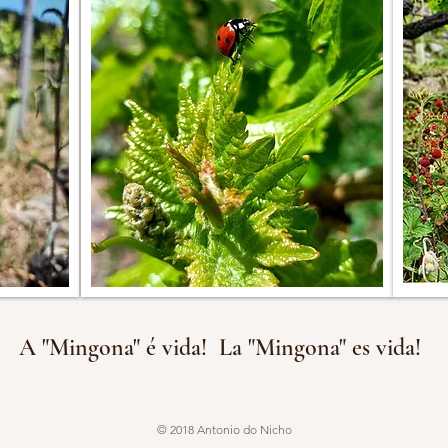
A "Mingona" é vida! La "Mingona" es vida!
© 2018 Antonio do Nicho