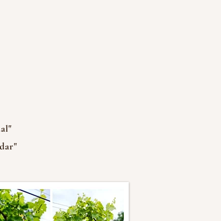
al"
dar"