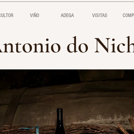
CULTOR
VIÑO
ADEGA
VISITAS
COMP
ntonio do Nic